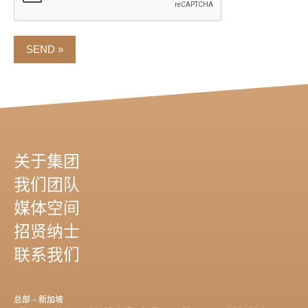
关于集团
我们团队
媒体空间
招贤纳士
联系我们
总部 – 新加坡