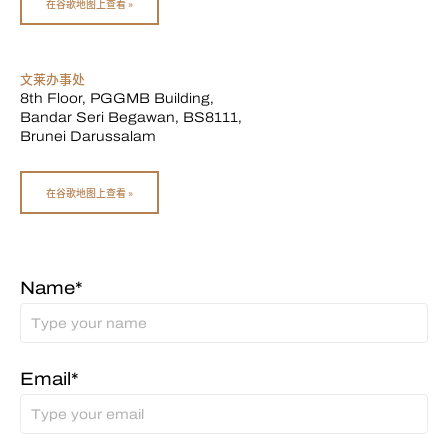
在谷歌地图上查看 »
文莱办事处
8th Floor, PGGMB Building,
Bandar Seri Begawan, BS8111,
Brunei Darussalam
在谷歌地图上查看 »
Name
*
Email
*